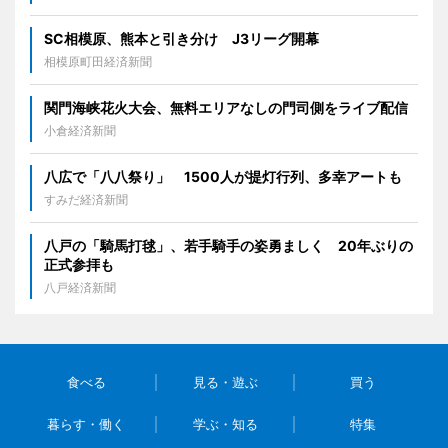
SC相模原、熊本と引き分け J3リーグ開幕
相模原町田経済新聞
関門海峡花火大会、無料エリアなしの門司側をライブ配信
小倉経済新聞
八広で「八八祭り」 1500人が提灯行列、多幸アートも
すみだ経済新聞
八戸の「騎馬打毬」、若手騎手の姿勇ましく 20年ぶりの
正式参拝も
八戸経済新聞
食べる
見る・遊ぶ
買う
暮らす・働く
学ぶ・知る
特集