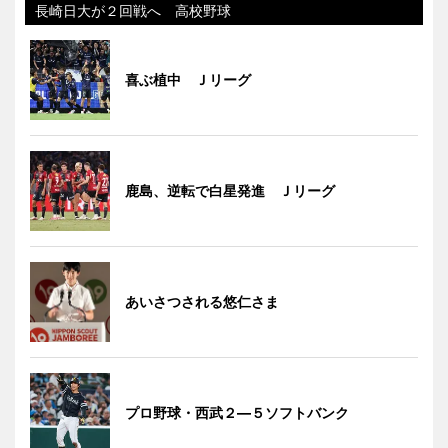
長崎日大が２回戦へ 高校野球
喜ぶ植中 Ｊリーグ
鹿島、逆転で白星発進 Ｊリーグ
あいさつされる悠仁さま
プロ野球・西武２―５ソフトバンク