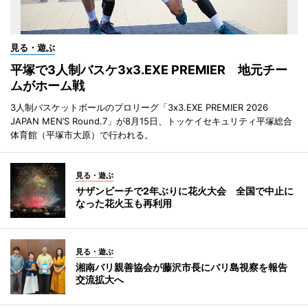
見る・遊ぶ
平塚で3人制バスケ3x3.EXE PREMIER 地元チー
ムがホーム戦
3人制バスケットボールのプロリーグ「3x3.EXE PREMIER 2026
JAPAN MEN’S Round.7」が8月15日、トッケイセキュリティ平塚総合
体育館（平塚市大原）で行われる。
見る・遊ぶ
サザンビーチで2年ぶりに花火大会 全国で中止に
なった花火玉も再利用
見る・遊ぶ
湘南バリ親善協会が藤沢市長にバリ島視察を報告
交流拡大へ