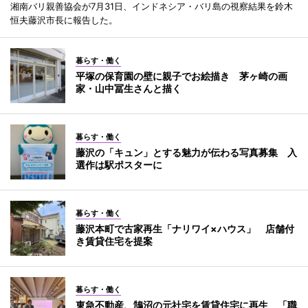
湘南バリ親善協会が7月31日、インドネシア・バリ島の視察結果を鈴木
恒夫藤沢市長に報告した。
暮らす・働く
平塚の保育園の壁に親子でお絵描き 茅ヶ崎の画
家・山中冨生さんと描く
暮らす・働く
藤沢の「キュン」とする魅力が伝わる写真募集 入
選作は駅ポスターに
暮らす・働く
藤沢本町で古家再生「ナリワイ×ハウス」 店舗付
き賃貸住宅を提案
暮らす・働く
東急不動産、鵠沼の元社宅を賃貸住宅に再生 「職