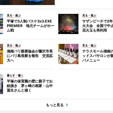
見る・遊ぶ
見る・遊ぶ
平塚で3人制バスケ3x3.EXE
サザンビーチで2
PREMIER 地元チームがホー
火大会 全国で中
ム戦
花火玉も再利用
見る・遊ぶ
見る・遊ぶ
湘南バリ親善協会が藤沢市長
テラスモール湘南
にバリ島視察を報告 交流拡
ッドスパサロンが
大へ
パメニュー
暮らす・働く
平塚の保育園の壁に親子でお
絵描き 茅ヶ崎の画家・山中
冨生さんと描く
もっと見る