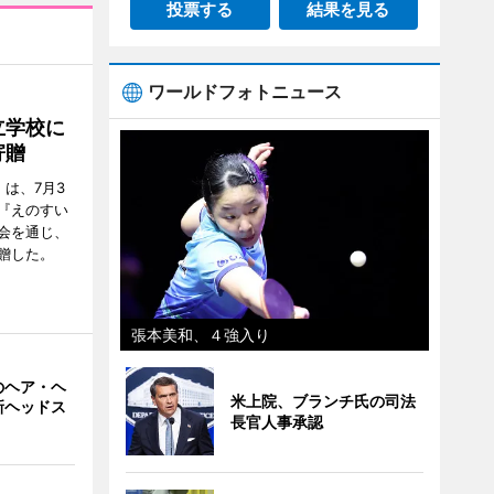
投票する
結果を見る
ワールドフォトニュース
立学校に
寄贈
は、7月3
『えのすい
会を通じ、
贈した。
張本美和、４強入り
のヘア・ヘ
米上院、ブランチ氏の司法
新ヘッドス
長官人事承認