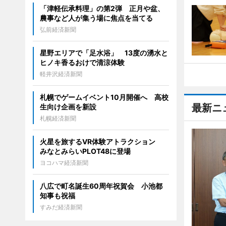
「津軽伝承料理」の第2弾 正月や盆、
農事など人が集う場に焦点を当てる
弘前経済新聞
星野エリアで「足水浴」 13度の湧水と
ヒノキ香るおけで清涼体験
軽井沢経済新聞
札幌でゲームイベント10月開催へ 高校
最新ニ
生向け企画を新設
札幌経済新聞
火星を旅するVR体験アトラクション
みなとみらいPLOT48に登場
ヨコハマ経済新聞
八広で町名誕生60周年祝賀会 小池都
知事も祝福
すみだ経済新聞