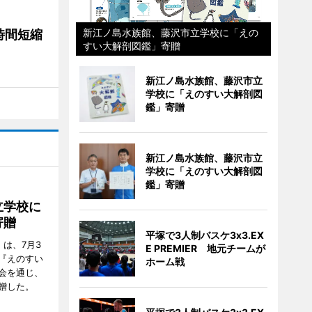
新江ノ島水族館、藤沢市立学校に「えの
時間短縮
すい大解剖図鑑」寄贈
新江ノ島水族館、藤沢市立
学校に「えのすい大解剖図
鑑」寄贈
新江ノ島水族館、藤沢市立
学校に「えのすい大解剖図
鑑」寄贈
立学校に
寄贈
平塚で3人制バスケ3x3.EX
は、7月3
E PREMIER 地元チームが
『えのすい
ホーム戦
会を通じ、
贈した。