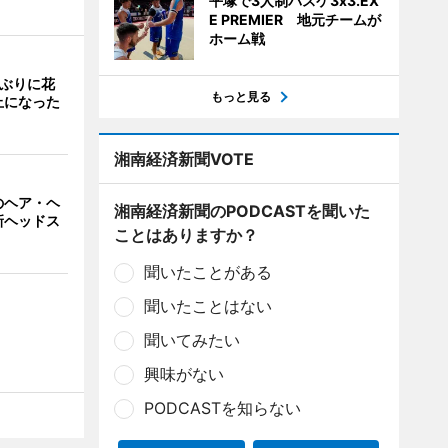
平塚で3人制バスケ3x3.EX
E PREMIER 地元チームが
ホーム戦
年ぶりに花
もっと見る
止になった
湘南経済新聞VOTE
のヘア・ヘ
湘南経済新聞のPODCASTを聞いた
新ヘッドス
ことはありますか？
聞いたことがある
聞いたことはない
聞いてみたい
興味がない
PODCASTを知らない