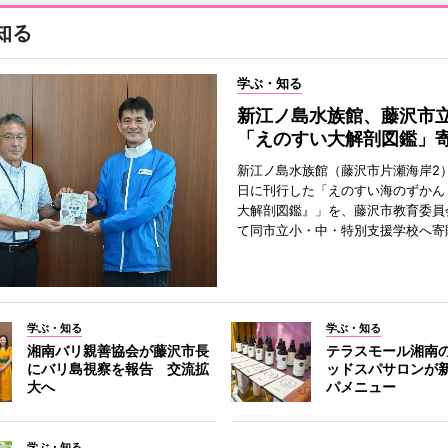
知る
学ぶ・知る
新江ノ島水族館、藤沢市
「えのすい大解剖図鑑」
新江ノ島水族館（藤沢市片瀬海岸2）
日に刊行した「えのすい海のずかん
大解剖図鑑』」を、藤沢市教育委員
て同市立小・中・特別支援学校へ寄
学ぶ・知る
学ぶ・知る
湘南バリ親善協会が藤沢市長
テラスモール湘南
にバリ島視察を報告 交流拡
ッドスパサロンが
大へ
パメニュー
学ぶ・知る