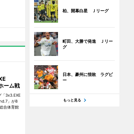
柏、開幕白星 Ｊリーグ
町田、大勝で発進 Ｊリー
グ
日本、豪州に惜敗 ラグビ
XE
ー
がホーム戦
3x3.EXE
もっと見る
und.7」が8
塚総合体育館