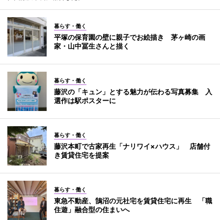
暮らす・働く
平塚の保育園の壁に親子でお絵描き 茅ヶ崎の画
家・山中冨生さんと描く
暮らす・働く
藤沢の「キュン」とする魅力が伝わる写真募集 入
選作は駅ポスターに
暮らす・働く
藤沢本町で古家再生「ナリワイ×ハウス」 店舗付
き賃貸住宅を提案
暮らす・働く
東急不動産、鵠沼の元社宅を賃貸住宅に再生 「職
住遊」融合型の住まいへ