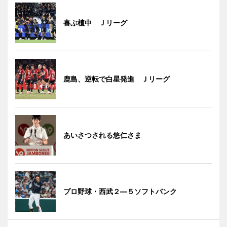
喜ぶ植中 Ｊリーグ
鹿島、逆転で白星発進 Ｊリーグ
あいさつされる悠仁さま
プロ野球・西武２―５ソフトバンク