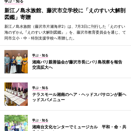
学ぶ・知る
新江ノ島水族館、藤沢市立学校に「えのすい大解剖
図鑑」寄贈
新江ノ島水族館（藤沢市片瀬海岸2）は、7月3日に刊行した「えのすい
海のずかん『えのすい大解剖図鑑』」を、藤沢市教育委員会を通じ、て
同市立小・中・特別支援学校へ寄贈した。
学ぶ・知る
湘南バリ親善協会が藤沢市長にバリ島視察を報告
交流拡大へ
学ぶ・知る
テラスモール湘南のヘア・ヘッドスパサロンが新ヘ
ッドスパメニュー
学ぶ・知る
湘南台文化センターでミュージカル 平和・命・共