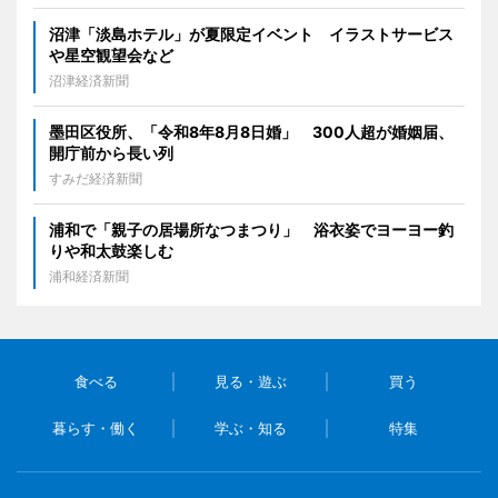
沼津「淡島ホテル」が夏限定イベント イラストサービス
や星空観望会など
沼津経済新聞
墨田区役所、「令和8年8月8日婚」 300人超が婚姻届、
開庁前から長い列
すみだ経済新聞
浦和で「親子の居場所なつまつり」 浴衣姿でヨーヨー釣
りや和太鼓楽しむ
浦和経済新聞
食べる
見る・遊ぶ
買う
暮らす・働く
学ぶ・知る
特集