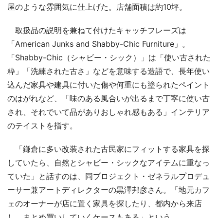
屋のような雰囲気に仕上げた。店舗面積は約10坪。
取扱品の説明を兼ねて付けたキャッチフレーズは
「American Junks and Shabby-Chic Furniture」。
「Shabby-Chic（シャビー・シック）」は「使い古された
粋」「洗練された古さ」などを意味する造語で、長年使い
込んだ家具や建具に付いた傷や何重にも塗られたペイント
のはがれなど、「味のある風合いが出るまで丁寧に使い古
され、それでいて品がありおしゃれ感もある」インテリア
のテイストを指す。
「鎌倉に多い改装された古民家にフィットする家具を探
していたら、自然とシャビー・シックなアイテムに重なっ
ていた」と話すのは、同プロジェクト・ゼネラルプロデュ
ーサー兼アートディレクターの黒澤邦彦さん。「地元カフ
ェのオーナーが店に置く家具を探したり、都内から来店
し、まとめ買いしていくケースもある」という。