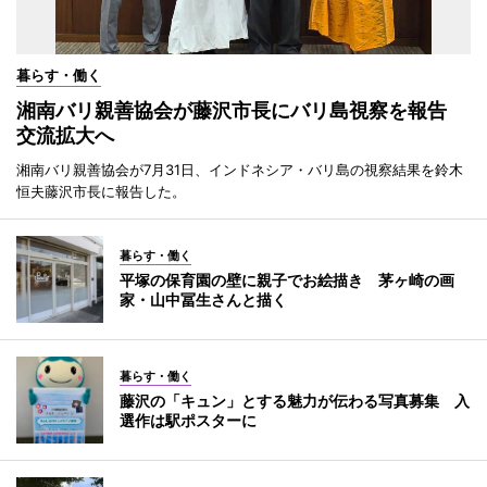
暮らす・働く
湘南バリ親善協会が藤沢市長にバリ島視察を報告
交流拡大へ
湘南バリ親善協会が7月31日、インドネシア・バリ島の視察結果を鈴木
恒夫藤沢市長に報告した。
暮らす・働く
平塚の保育園の壁に親子でお絵描き 茅ヶ崎の画
家・山中冨生さんと描く
暮らす・働く
藤沢の「キュン」とする魅力が伝わる写真募集 入
選作は駅ポスターに