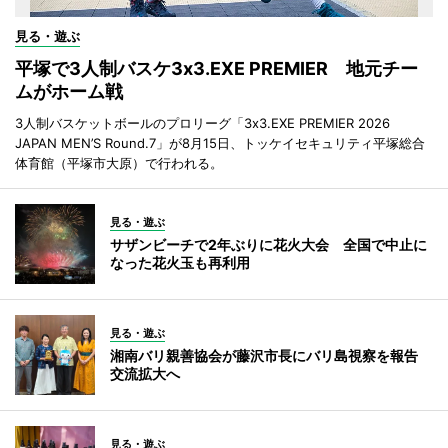
見る・遊ぶ
平塚で3人制バスケ3x3.EXE PREMIER 地元チー
ムがホーム戦
3人制バスケットボールのプロリーグ「3x3.EXE PREMIER 2026
JAPAN MEN’S Round.7」が8月15日、トッケイセキュリティ平塚総合
体育館（平塚市大原）で行われる。
見る・遊ぶ
サザンビーチで2年ぶりに花火大会 全国で中止に
なった花火玉も再利用
見る・遊ぶ
湘南バリ親善協会が藤沢市長にバリ島視察を報告
交流拡大へ
見る・遊ぶ