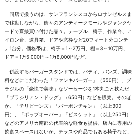
同店で扱うのは、サンフランシスコからロサンゼルスま
で移動しながら、街々のアンティークモールやジャンクヤ
ードで直接買い付けた品々。テーブル、椅子、作業台、ア
イロン台、道具箱、ドアや窓枠など20フィート分コンテ
ナ1台分。価格帯は、椅子＝1～2万円、棚＝3～10万円、
ドア＝1万5,000円～1万8,000円など。
併設するバーガースタンドでは、パティ、バンズ、調味
料などにこだわった「ファンキバーガー」（550円）、ブ
ラジルの「豪快で美味」なソーセージを1本丸ごと挟んだ
「ブラジリアン・ドッグ」（650円）などを販売。そのほ
か、「チリビーンズ」「バーボンチキン」（以上300
円）、「ポップオーバー」「ビスケット」（以上250円）
などのアメリカ南部の代表的な軽食も提供。店内に専用の
飲食スペースはないが、テラスや商品でもある椅子など、