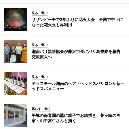
見る・遊ぶ
サザンビーチで2年ぶりに花火大会 全国で中止に
なった花火玉も再利用
見る・遊ぶ
湘南バリ親善協会が藤沢市長にバリ島視察を報告
交流拡大へ
見る・遊ぶ
テラスモール湘南のヘア・ヘッドスパサロンが新ヘ
ッドスパメニュー
暮らす・働く
平塚の保育園の壁に親子でお絵描き 茅ヶ崎の画
家・山中冨生さんと描く