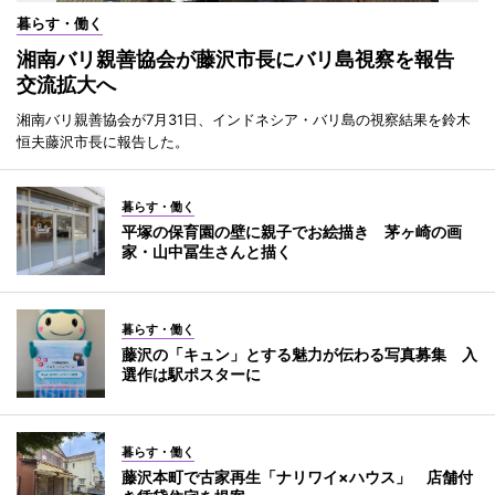
暮らす・働く
湘南バリ親善協会が藤沢市長にバリ島視察を報告
交流拡大へ
湘南バリ親善協会が7月31日、インドネシア・バリ島の視察結果を鈴木
恒夫藤沢市長に報告した。
暮らす・働く
平塚の保育園の壁に親子でお絵描き 茅ヶ崎の画
家・山中冨生さんと描く
暮らす・働く
藤沢の「キュン」とする魅力が伝わる写真募集 入
選作は駅ポスターに
暮らす・働く
藤沢本町で古家再生「ナリワイ×ハウス」 店舗付