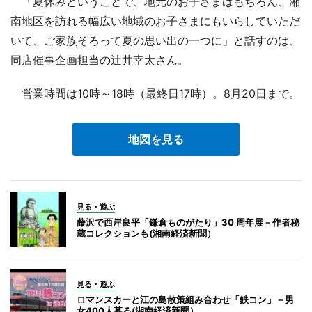
「夏休みということで、地元のお子さまはもちろん、湘
南地区を訪れる幅広い地域のお子さまにもいらしていただ
いて、ご家族そろって夏の思い出の一つに」と話すのは、
同店催事企画担当の辻井幸太さん。
営業時間は10時～18時（最終日17時）。8月20日まで。
地図を見る
見る・遊ぶ
藤沢で西岸良平「鎌倉ものがたり」30 周年展－作者秘
蔵コレクションも(湘南経済新聞）
見る・遊ぶ
ロマンスカーと江の島散策組み合わせ「鉄コン」－男
女400人募る(湘南経済新聞）