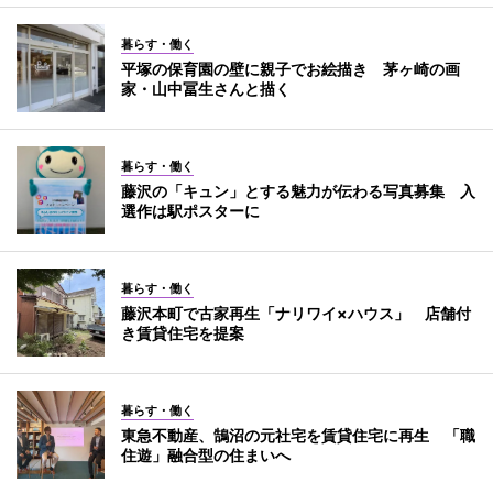
暮らす・働く
平塚の保育園の壁に親子でお絵描き 茅ヶ崎の画
家・山中冨生さんと描く
暮らす・働く
藤沢の「キュン」とする魅力が伝わる写真募集 入
選作は駅ポスターに
暮らす・働く
藤沢本町で古家再生「ナリワイ×ハウス」 店舗付
き賃貸住宅を提案
暮らす・働く
東急不動産、鵠沼の元社宅を賃貸住宅に再生 「職
住遊」融合型の住まいへ