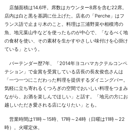
店舗面積は14.6坪。席数はカウンター8席を含む22席。
店内は白と黒を基調に仕上げた。店名の「Perche」はフ
ランス語で止まり木のこと。料理は三浦野菜や相模湾の
魚、地元葉山牛などを使ったものが中心で、「なるべく地
の食材を使い、その素材を生かすやさしい味付けを心掛け
ている」という。
バーテンダー歴7年、「2014年ヨコハマカクテルコンペ
テション」で金賞を受賞している店長の長友俊也さんは
「一つ一つにこだわった料理を提供するダイニングバー。
気軽に立ち寄れるくつろぎの空間でおいしい料理をつまみ
ながら、お酒を楽しんでほしい」と話す。「地元の方にお
越しいただき愛される店になりたい」とも。
営業時間は11時～15時、17時～24時（日曜は11時～22
時）。火曜定休。