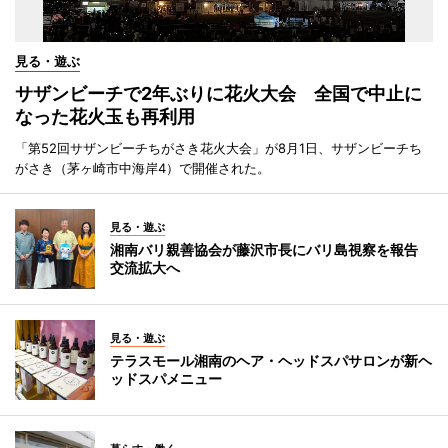
見る・遊ぶ
サザンビーチで2年ぶりに花火大会 全国で中止に
なった花火玉も再利用
「第52回サザンビーチちがさき花火大会」が8月1日、サザンビーチち
がさき（茅ヶ崎市中海岸4）で開催された。
見る・遊ぶ
湘南バリ親善協会が藤沢市長にバリ島視察を報告
交流拡大へ
見る・遊ぶ
テラスモール湘南のヘア・ヘッドスパサロンが新ヘ
ッドスパメニュー