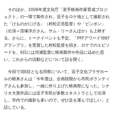
そのほか、2006年度文化庁「若手映画作家育成プロジ
ェクト」の一環で製作され、逗子をロケ地として撮影され
た「けものがにげる」（村松正浩監督）や「ピンポン」
（出演＝窪塚洋介さん、サム・リーさんほか）も上映す
る。さらに、トークイベントも予定。「PFFアワード1997
グランプリ」を受賞した村松監督を招き、ロケでのエピソ
ードを、9日には河瀬監督に映画製作や作品に込めた思
い、これからの活動などについて話を聞く。
今回で3回目となる同祭について、逗子文化プラザホー
ルの根来さんは「今年度は、企画段階から市民ボランティ
アさんも参加し、一緒に作り上げた映画祭になった。シナ
リオ大賞作品には逗子市民が多数エキストラとして出演
し、市内での撮影も多いので、ぜひ足を運んでほしい」と
話している。