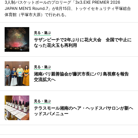
3人制バスケットボールのプロリーグ「3x3.EXE PREMIER 2026
JAPAN MEN’S Round.7」が8月15日、トッケイセキュリティ平塚総合
体育館（平塚市大原）で行われる。
見る・遊ぶ
サザンビーチで2年ぶりに花火大会 全国で中止に
なった花火玉も再利用
見る・遊ぶ
湘南バリ親善協会が藤沢市長にバリ島視察を報告
交流拡大へ
見る・遊ぶ
テラスモール湘南のヘア・ヘッドスパサロンが新ヘ
ッドスパメニュー