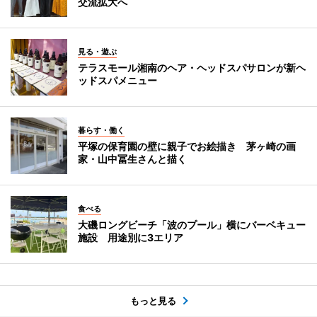
交流拡大へ
見る・遊ぶ
テラスモール湘南のヘア・ヘッドスパサロンが新ヘ
ッドスパメニュー
暮らす・働く
平塚の保育園の壁に親子でお絵描き 茅ヶ崎の画
家・山中冨生さんと描く
食べる
大磯ロングビーチ「波のプール」横にバーベキュー
施設 用途別に3エリア
もっと見る