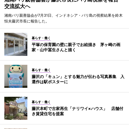
交流拡大へ
湘南バリ親善協会が7月31日、インドネシア・バリ島の視察結果を鈴木
恒夫藤沢市長に報告した。
暮らす・働く
平塚の保育園の壁に親子でお絵描き 茅ヶ崎の画
家・山中冨生さんと描く
暮らす・働く
藤沢の「キュン」とする魅力が伝わる写真募集 入
選作は駅ポスターに
暮らす・働く
藤沢本町で古家再生「ナリワイ×ハウス」 店舗付
き賃貸住宅を提案