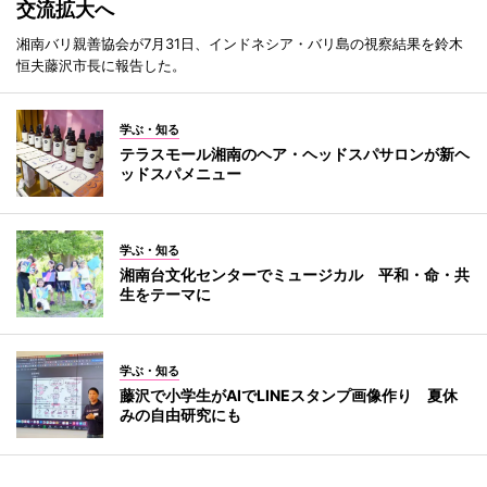
交流拡大へ
湘南バリ親善協会が7月31日、インドネシア・バリ島の視察結果を鈴木
恒夫藤沢市長に報告した。
学ぶ・知る
テラスモール湘南のヘア・ヘッドスパサロンが新ヘ
ッドスパメニュー
学ぶ・知る
湘南台文化センターでミュージカル 平和・命・共
生をテーマに
学ぶ・知る
藤沢で小学生がAIでLINEスタンプ画像作り 夏休
みの自由研究にも