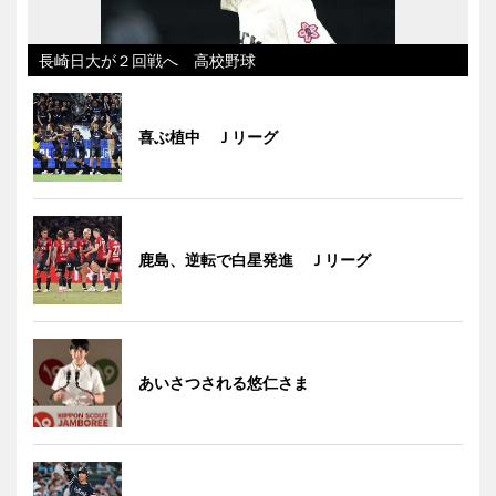
長崎日大が２回戦へ 高校野球
喜ぶ植中 Ｊリーグ
鹿島、逆転で白星発進 Ｊリーグ
あいさつされる悠仁さま