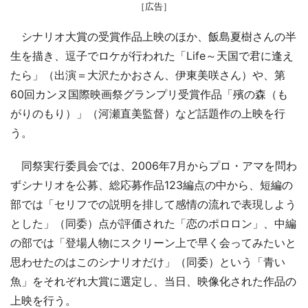
［広告］
シナリオ大賞の受賞作品上映のほか、飯島夏樹さんの半
生を描き、逗子でロケが行われた「Life～天国で君に逢え
たら」（出演＝大沢たかおさん、伊東美咲さん）や、第
60回カンヌ国際映画祭グランプリ受賞作品「殯の森（も
がりのもり）」（河瀬直美監督）など話題作の上映を行
う。
同祭実行委員会では、2006年7月からプロ・アマを問わ
ずシナリオを公募、総応募作品123編点の中から、短編の
部では「セリフでの説明を排して感情の流れで表現しよう
とした」（同委）点が評価された「恋のポロロン」、中編
の部では「登場人物にスクリーン上で早く会ってみたいと
思わせたのはこのシナリオだけ」（同委）という「青い
魚」をそれぞれ大賞に選定し、当日、映像化された作品の
上映を行う。