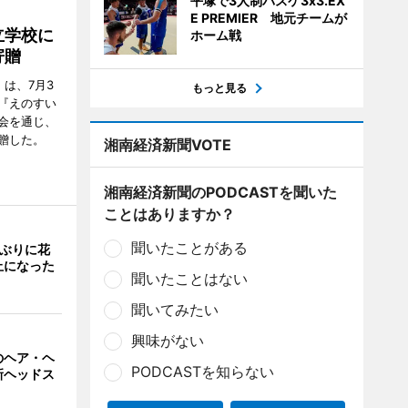
平塚で3人制バスケ3x3.EX
E PREMIER 地元チームが
立学校に
ホーム戦
寄贈
は、7月3
もっと見る
『えのすい
会を通じ、
贈した。
湘南経済新聞VOTE
湘南経済新聞のPODCASTを聞いた
ことはありますか？
聞いたことがある
年ぶりに花
止になった
聞いたことはない
聞いてみたい
興味がない
のヘア・ヘ
PODCASTを知らない
新ヘッドス