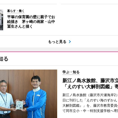
暮らす・働く
平塚の保育園の壁に親子でお
絵描き 茅ヶ崎の画家・山中
冨生さんと描く
もっと見る
知る
学ぶ・知る
新江ノ島水族館、藤沢市
「えのすい大解剖図鑑」
新江ノ島水族館（藤沢市片瀬海岸2）
日に刊行した「えのすい海のずかん
大解剖図鑑』」を、藤沢市教育委員
て同市立小・中・特別支援学校へ寄