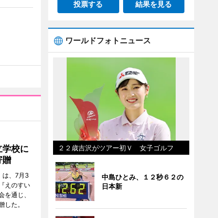
投票する
結果を見る
ワールドフォトニュース
立学校に
２２歳吉沢がツアー初Ｖ 女子ゴルフ
寄贈
は、7月3
中島ひとみ、１２秒６２の
『えのすい
日本新
会を通じ、
贈した。