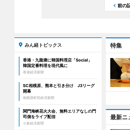
前の
みん経トピックス
特集
香港・九龍塘に韓国料理店「Social」
韓国定番料理を現代風に
香港経済新聞
SC相模原、熊本と引き分け J3リーグ
開幕
相模原町田経済新聞
関門海峡花火大会、無料エリアなしの門
最新ニ
司側をライブ配信
小倉経済新聞