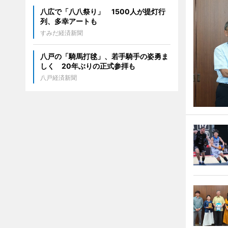
八広で「八八祭り」 1500人が提灯行
列、多幸アートも
すみだ経済新聞
八戸の「騎馬打毬」、若手騎手の姿勇ま
しく 20年ぶりの正式参拝も
八戸経済新聞