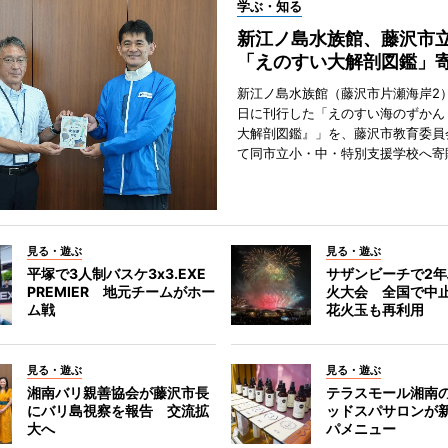
学ぶ・知る
新江ノ島水族館、藤沢市
「えのすい大解剖図鑑」
新江ノ島水族館（藤沢市片瀬海岸2）
日に刊行した「えのすい海のずかん
大解剖図鑑』」を、藤沢市教育委員
て同市立小・中・特別支援学校へ寄
見る・遊ぶ
見る・遊ぶ
平塚で3人制バスケ3x3.EXE
サザンビーチで2
PREMIER 地元チームがホー
火大会 全国で中
ム戦
花火玉も再利用
見る・遊ぶ
見る・遊ぶ
湘南バリ親善協会が藤沢市長
テラスモール湘南
にバリ島視察を報告 交流拡
ッドスパサロンが
大へ
パメニュー