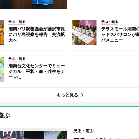
学ぶ・知る
学ぶ・知る
湘南バリ親善協会が藤沢市長
テラスモール湘南
にバリ島視察を報告 交流拡
ッドスパサロンが
大へ
パメニュー
学ぶ・知る
湘南台文化センターでミュー
ジカル 平和・命・共生をテ
ーマに
もっと見る
遊ぶ
見る・遊ぶ