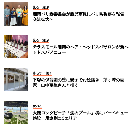
見る・遊ぶ
湘南バリ親善協会が藤沢市長にバリ島視察を報告
交流拡大へ
見る・遊ぶ
テラスモール湘南のヘア・ヘッドスパサロンが新ヘ
ッドスパメニュー
暮らす・働く
平塚の保育園の壁に親子でお絵描き 茅ヶ崎の画
家・山中冨生さんと描く
食べる
大磯ロングビーチ「波のプール」横にバーベキュー
施設 用途別に3エリア