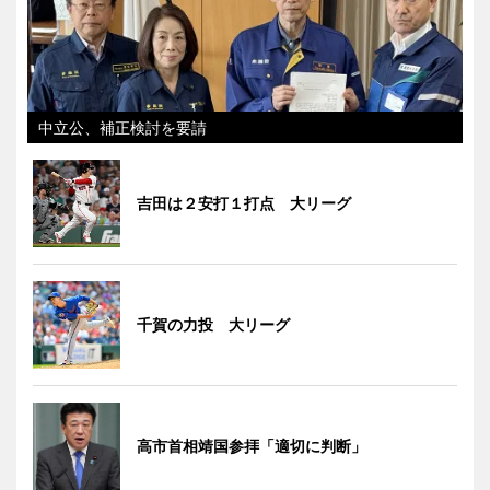
中立公、補正検討を要請
吉田は２安打１打点 大リーグ
千賀の力投 大リーグ
高市首相靖国参拝「適切に判断」