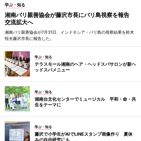
学ぶ・知る
湘南バリ親善協会が藤沢市長にバリ島視察を報告
交流拡大へ
湘南バリ親善協会が7月31日、インドネシア・バリ島の視察結果を鈴木
恒夫藤沢市長に報告した。
学ぶ・知る
テラスモール湘南のヘア・ヘッドスパサロンが新ヘ
ッドスパメニュー
学ぶ・知る
湘南台文化センターでミュージカル 平和・命・共
生をテーマに
学ぶ・知る
藤沢で小学生がAIでLINEスタンプ画像作り 夏休
みの自由研究にも