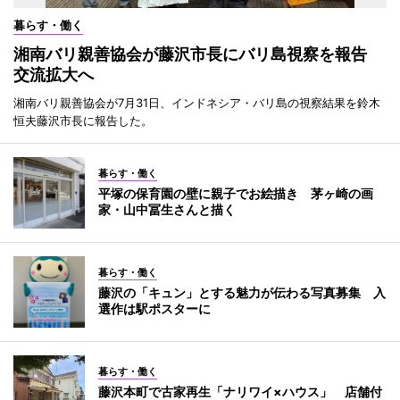
暮らす・働く
湘南バリ親善協会が藤沢市長にバリ島視察を報告
交流拡大へ
湘南バリ親善協会が7月31日、インドネシア・バリ島の視察結果を鈴木
恒夫藤沢市長に報告した。
暮らす・働く
平塚の保育園の壁に親子でお絵描き 茅ヶ崎の画
家・山中冨生さんと描く
暮らす・働く
藤沢の「キュン」とする魅力が伝わる写真募集 入
選作は駅ポスターに
暮らす・働く
藤沢本町で古家再生「ナリワイ×ハウス」 店舗付