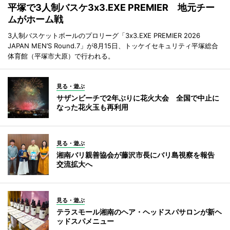
平塚で3人制バスケ3x3.EXE PREMIER 地元チー
ムがホーム戦
3人制バスケットボールのプロリーグ「3x3.EXE PREMIER 2026
JAPAN MEN’S Round.7」が8月15日、トッケイセキュリティ平塚総合
体育館（平塚市大原）で行われる。
見る・遊ぶ
サザンビーチで2年ぶりに花火大会 全国で中止に
なった花火玉も再利用
見る・遊ぶ
湘南バリ親善協会が藤沢市長にバリ島視察を報告
交流拡大へ
見る・遊ぶ
テラスモール湘南のヘア・ヘッドスパサロンが新ヘ
ッドスパメニュー