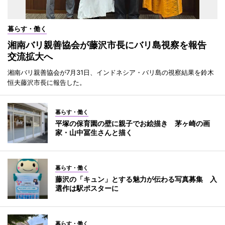
暮らす・働く
湘南バリ親善協会が藤沢市長にバリ島視察を報告
交流拡大へ
湘南バリ親善協会が7月31日、インドネシア・バリ島の視察結果を鈴木
恒夫藤沢市長に報告した。
暮らす・働く
平塚の保育園の壁に親子でお絵描き 茅ヶ崎の画
家・山中冨生さんと描く
暮らす・働く
藤沢の「キュン」とする魅力が伝わる写真募集 入
選作は駅ポスターに
暮らす・働く