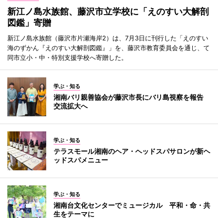
新江ノ島水族館、藤沢市立学校に「えのすい大解剖
図鑑」寄贈
新江ノ島水族館（藤沢市片瀬海岸2）は、7月3日に刊行した「えのすい
海のずかん『えのすい大解剖図鑑』」を、藤沢市教育委員会を通じ、て
同市立小・中・特別支援学校へ寄贈した。
学ぶ・知る
湘南バリ親善協会が藤沢市長にバリ島視察を報告
交流拡大へ
学ぶ・知る
テラスモール湘南のヘア・ヘッドスパサロンが新ヘ
ッドスパメニュー
学ぶ・知る
湘南台文化センターでミュージカル 平和・命・共
生をテーマに