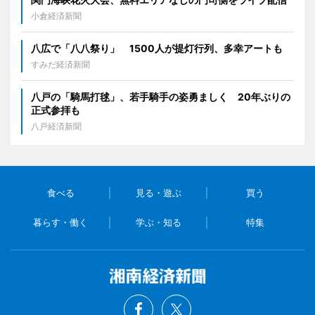
小倉経済新聞
八広で「八八祭り」 1500人が提灯行列、多幸アートも
すみだ経済新聞
八戸の「騎馬打毬」、若手騎手の姿勇ましく 20年ぶりの
正式参拝も
八戸経済新聞
食べる
見る・遊ぶ
買う
暮らす・働く
学ぶ・知る
特集