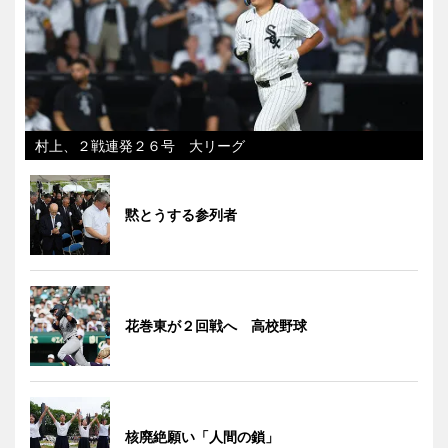
村上、２戦連発２６号 大リーグ
黙とうする参列者
花巻東が２回戦へ 高校野球
核廃絶願い「人間の鎖」