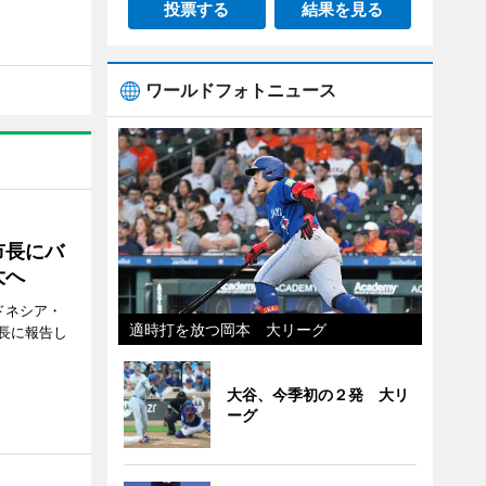
投票する
結果を見る
ワールドフォトニュース
市長にバ
大へ
ドネシア・
適時打を放つ岡本 大リーグ
長に報告し
大谷、今季初の２発 大リ
ーグ