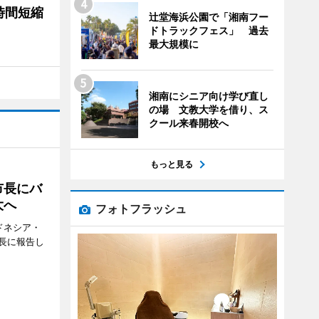
時間短縮
辻堂海浜公園で「湘南フー
ドトラックフェス」 過去
最大規模に
湘南にシニア向け学び直し
の場 文教大学を借り、ス
クール来春開校へ
もっと見る
市長にバ
大へ
フォトフラッシュ
ドネシア・
長に報告し