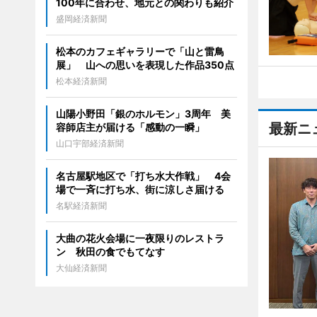
100年に合わせ、地元との関わりも紹介
盛岡経済新聞
松本のカフェギャラリーで「山と雷鳥
展」 山への思いを表現した作品350点
松本経済新聞
山陽小野田「銀のホルモン」3周年 美
最新ニ
容師店主が届ける「感動の一瞬」
山口宇部経済新聞
名古屋駅地区で「打ち水大作戦」 4会
場で一斉に打ち水、街に涼しさ届ける
名駅経済新聞
大曲の花火会場に一夜限りのレストラ
ン 秋田の食でもてなす
大仙経済新聞