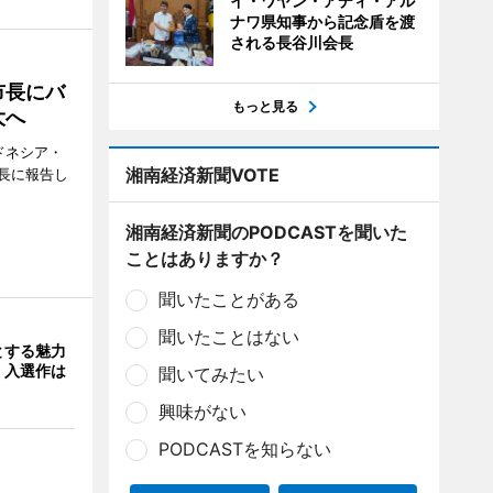
イ・ワヤン・アディ・アル
ナワ県知事から記念盾を渡
される長谷川会長
市長にバ
もっと見る
大へ
ドネシア・
湘南経済新聞VOTE
長に報告し
湘南経済新聞のPODCASTを聞いた
ことはありますか？
聞いたことがある
聞いたことはない
とする魅力
 入選作は
聞いてみたい
興味がない
PODCASTを知らない