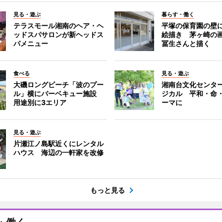
見る・遊ぶ
暮らす・働く
テラスモール湘南のヘア・ヘ
平塚の保育園の壁
ッドスパサロンが新ヘッドス
絵描き 茅ヶ崎の
パメニュー
冨生さんと描く
食べる
見る・遊ぶ
大磯ロングビーチ「波のプー
湘南台文化センタ
ル」横にバーベキュー施設
ジカル 平和・命
用途別に3エリア
ーマに
見る・遊ぶ
片瀬江ノ島駅近くにレンタル
ハウス 海辺の一軒家を改修
もっと見る