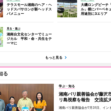
テラスモール湘南のヘア・ヘ
大磯ロングビーチ
ッドスパサロンが新ヘッドス
ル」横にバーベキ
パメニュー
用途別に3エリア
見る・遊ぶ
湘南台文化センターでミュー
ジカル 平和・命・共生をテ
ーマに
もっと見る
知る
学ぶ・知る
湘南バリ親善協会が藤沢
リ島視察を報告 交流拡
湘南バリ親善協会が7月31日、イン