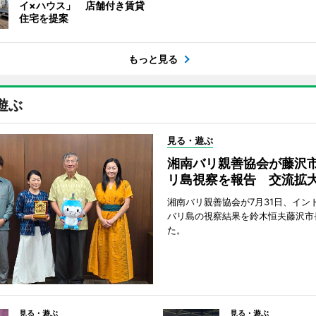
イ×ハウス」 店舗付き賃貸
住宅を提案
もっと見る
遊ぶ
見る・遊ぶ
湘南バリ親善協会が藤沢
リ島視察を報告 交流拡
湘南バリ親善協会が7月31日、イン
バリ島の視察結果を鈴木恒夫藤沢市
た。
見る・遊ぶ
見る・遊ぶ