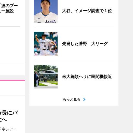
「波のプー
大谷、イメージ調査で１位
ュー施設
先発した菅野 大リーグ
米大統領ヘリに民間機接近
もっと見る
市長にバ
大へ
ドネシア・