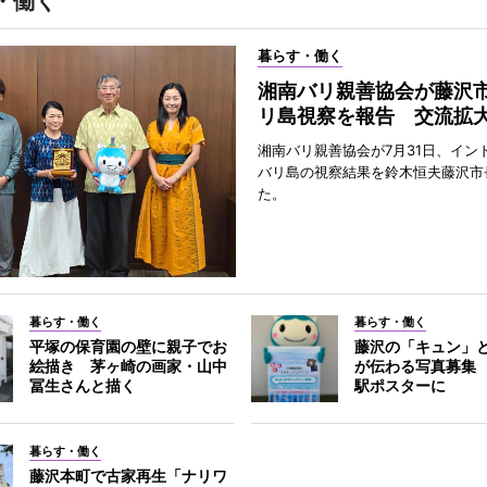
・働く
暮らす・働く
湘南バリ親善協会が藤沢
リ島視察を報告 交流拡
湘南バリ親善協会が7月31日、イン
バリ島の視察結果を鈴木恒夫藤沢市
た。
暮らす・働く
暮らす・働く
平塚の保育園の壁に親子でお
藤沢の「キュン」
絵描き 茅ヶ崎の画家・山中
が伝わる写真募集
冨生さんと描く
駅ポスターに
暮らす・働く
藤沢本町で古家再生「ナリワ