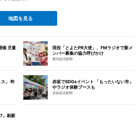
地図を見る
催 児童
現役「とよたPR大使」、FMラジオで新メ
ンバー募集の協力呼びかけ
豊田経済新聞
ス」 昨
赤坂でSDGsイベント 「もったいない市」
やラジオ体験ブースも
赤坂経済新聞
 7」刷新