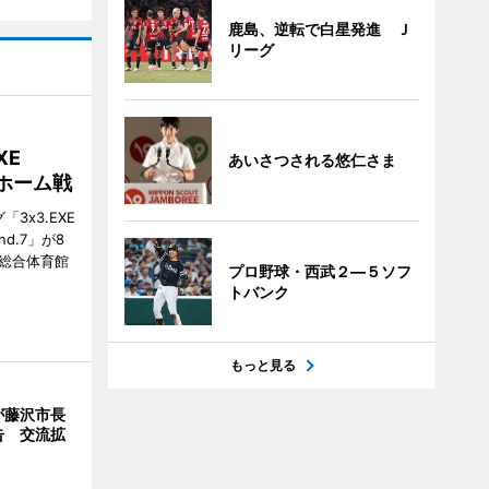
鹿島、逆転で白星発進 Ｊ
リーグ
XE
あいさつされる悠仁さま
がホーム戦
3x3.EXE
und.7」が8
塚総合体育館
プロ野球・西武２―５ソフ
トバンク
もっと見る
が藤沢市長
告 交流拡