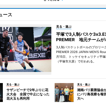
ュース
見る・遊ぶ
平塚で3人制バスケ3x3.E
PREMIER 地元チーム
3人制バスケットボールのプロリーグ「
PREMIER 2026 JAPAN MEN’S Ro
月15日、トッケイセキュリティ平
（平塚市大原）で行われる。
見る・遊ぶ
見る・遊ぶ
サザンビーチで2年ぶりに花
湘南バリ親善協会
火大会 全国で中止になった
にバリ島視察を報
花火玉も再利用
大へ