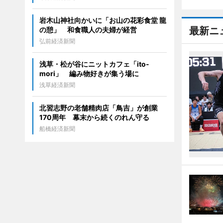
岩木山神社向かいに「お山の花彩食堂 龍
最新ニ
の憩」 和食職人の夫婦が経営
弘前経済新聞
浅草・松が谷にニットカフェ「ito-
mori」 編み物好きが集う場に
浅草経済新聞
北習志野の老舗精肉店「鳥吉」が創業
170周年 幕末から続くのれん守る
船橋経済新聞