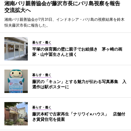
湘南バリ親善協会が藤沢市長にバリ島視察を報告
交流拡大へ
湘南バリ親善協会が7月31日、インドネシア・バリ島の視察結果を鈴木
恒夫藤沢市長に報告した。
暮らす・働く
平塚の保育園の壁に親子でお絵描き 茅ヶ崎の画
家・山中冨生さんと描く
暮らす・働く
藤沢の「キュン」とする魅力が伝わる写真募集 入
選作は駅ポスターに
暮らす・働く
藤沢本町で古家再生「ナリワイ×ハウス」 店舗付
き賃貸住宅を提案