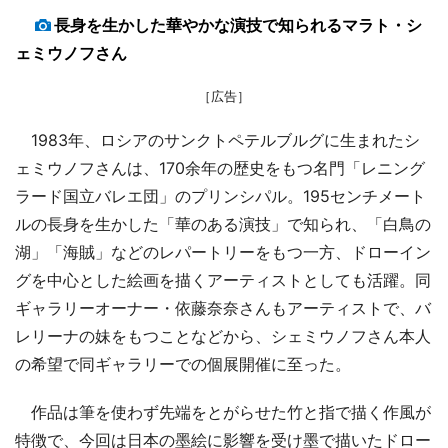
長身を生かした華やかな演技で知られるマラト・シ
ェミウノフさん
［広告］
1983年、ロシアのサンクトペテルブルグに生まれたシ
ェミウノフさんは、170余年の歴史をもつ名門「レニング
ラード国立バレエ団」のプリンシパル。195センチメート
ルの長身を生かした「華のある演技」で知られ、「白鳥の
湖」「海賊」などのレパートリーをもつ一方、ドローイン
グを中心とした絵画を描くアーティストとしても活躍。同
ギャラリーオーナー・依藤奈奈さんもアーティストで、バ
レリーナの妹をもつことなどから、シェミウノフさん本人
の希望で同ギャラリーでの個展開催に至った。
作品は筆を使わず先端をとがらせた竹と指で描く作風が
特徴で、今回は日本の墨絵に影響を受け墨で描いたドロー