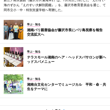
新江ノ島水族館（藤沢市片瀬海岸2）は、7月3日に刊行した「えのすい
海のずかん『えのすい大解剖図鑑』」を、藤沢市教育委員会を通じ、て
同市立小・中・特別支援学校へ寄贈した。
学ぶ・知る
湘南バリ親善協会が藤沢市長にバリ島視察を報告
交流拡大へ
学ぶ・知る
テラスモール湘南のヘア・ヘッドスパサロンが新ヘ
ッドスパメニュー
学ぶ・知る
湘南台文化センターでミュージカル 平和・命・共
生をテーマに