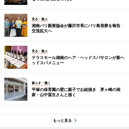
見る・遊ぶ
湘南バリ親善協会が藤沢市長にバリ島視察を報告
交流拡大へ
見る・遊ぶ
テラスモール湘南のヘア・ヘッドスパサロンが新ヘ
ッドスパメニュー
暮らす・働く
平塚の保育園の壁に親子でお絵描き 茅ヶ崎の画
家・山中冨生さんと描く
もっと見る