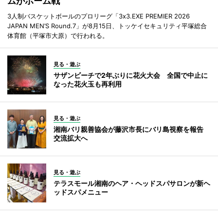
ムがホーム戦
3人制バスケットボールのプロリーグ「3x3.EXE PREMIER 2026
JAPAN MEN’S Round.7」が8月15日、トッケイセキュリティ平塚総合
体育館（平塚市大原）で行われる。
見る・遊ぶ
サザンビーチで2年ぶりに花火大会 全国で中止に
なった花火玉も再利用
見る・遊ぶ
湘南バリ親善協会が藤沢市長にバリ島視察を報告
交流拡大へ
見る・遊ぶ
テラスモール湘南のヘア・ヘッドスパサロンが新ヘ
ッドスパメニュー