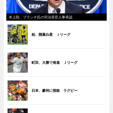
米上院、ブランチ氏の司法長官人事承認
柏、開幕白星 Ｊリーグ
町田、大勝で発進 Ｊリーグ
日本、豪州に惜敗 ラグビー