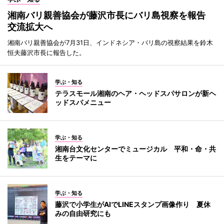
湘南バリ親善協会が藤沢市長にバリ島視察を報告
交流拡大へ
湘南バリ親善協会が7月31日、インドネシア・バリ島の視察結果を鈴木
恒夫藤沢市長に報告した。
学ぶ・知る
テラスモール湘南のヘア・ヘッドスパサロンが新ヘ
ッドスパメニュー
学ぶ・知る
湘南台文化センターでミュージカル 平和・命・共
生をテーマに
学ぶ・知る
藤沢で小学生がAIでLINEスタンプ画像作り 夏休
みの自由研究にも