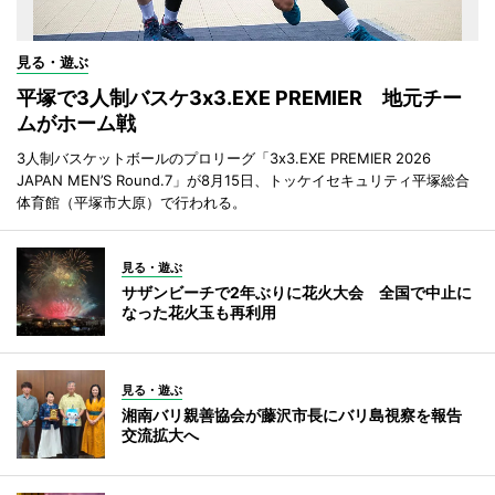
見る・遊ぶ
平塚で3人制バスケ3x3.EXE PREMIER 地元チー
ムがホーム戦
3人制バスケットボールのプロリーグ「3x3.EXE PREMIER 2026
JAPAN MEN’S Round.7」が8月15日、トッケイセキュリティ平塚総合
体育館（平塚市大原）で行われる。
見る・遊ぶ
サザンビーチで2年ぶりに花火大会 全国で中止に
なった花火玉も再利用
見る・遊ぶ
湘南バリ親善協会が藤沢市長にバリ島視察を報告
交流拡大へ