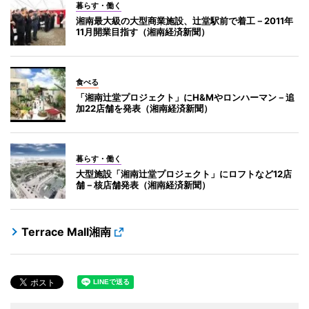
暮らす・働く
湘南最大級の大型商業施設、辻堂駅前で着工－2011年
11月開業目指す（湘南経済新聞）
食べる
「湘南辻堂プロジェクト」にH&Mやロンハーマン－追
加22店舗を発表（湘南経済新聞）
暮らす・働く
大型施設「湘南辻堂プロジェクト」にロフトなど12店
舗－核店舗発表（湘南経済新聞）
Terrace Mall湘南