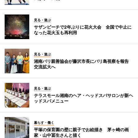
見る・遊ぶ
サザンビーチで2年ぶりに花火大会 全国で中止に
なった花火玉も再利用
見る・遊ぶ
湘南バリ親善協会が藤沢市長にバリ島視察を報告
交流拡大へ
見る・遊ぶ
テラスモール湘南のヘア・ヘッドスパサロンが新ヘ
ッドスパメニュー
暮らす・働く
平塚の保育園の壁に親子でお絵描き 茅ヶ崎の画
家・山中冨生さんと描く