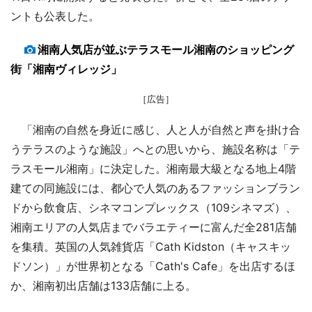
ントも公表した。
湘南人気店が並ぶテラスモール湘南のショッピング
街「湘南ヴィレッジ」
［広告］
「湘南の自然を身近に感じ、人と人が自然と声を掛け合
うテラスのような施設」へとの思いから、施設名称は「テ
ラスモール湘南」に決定した。湘南最大級となる地上4階
建ての同施設には、都心で人気のあるファッションブラン
ドから飲食店、シネマコンプレックス（109シネマズ）、
湘南エリアの人気店までバラエティーに富んだ全281店舗
を集積。英国の人気雑貨店「Cath Kidston（キャスキッ
ドソン）」が世界初となる「Cath's Cafe」を出店するほ
か、湘南初出店舗は133店舗に上る。