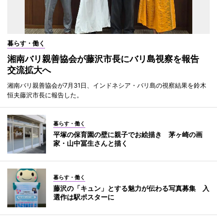
暮らす・働く
湘南バリ親善協会が藤沢市長にバリ島視察を報告
交流拡大へ
湘南バリ親善協会が7月31日、インドネシア・バリ島の視察結果を鈴木
恒夫藤沢市長に報告した。
暮らす・働く
平塚の保育園の壁に親子でお絵描き 茅ヶ崎の画
家・山中冨生さんと描く
暮らす・働く
藤沢の「キュン」とする魅力が伝わる写真募集 入
選作は駅ポスターに