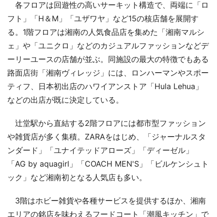
各フロアは回遊性の高いサーキット構造で、両端に「ロ
フト」「H＆M」「ユザワヤ」など15の核店舗を展開す
る。1階フロアは湘南の人気食品店を集めた「湘南マルシ
ェ」や「ユニクロ」などのカジュアルファッションなどデ
ーリーユースの店舗が並ぶ。同施設の最大の特徴でもある
路面店街「湘南ヴィレッジ」には、ロンハーマンやスポー
ティフ、日本初出店のハワイアンストア「Hula Lehua」
などの出店が既に決定している。
辻堂駅から直結する2階フロアには都市型ファッション
や雑貨店が多く集積。ZARAをはじめ、「ジャーナルスタ
ンダード」「ユナイテッドアローズ」「ディーゼル」
「AG by aquagirl」「COACH MEN'S」「ビルケンシュト
ック」など湘南初となる人気店も多い。
3階はホビー雑貨や各種サービスを提供するほか、湘南
エリアの銘店を味わえるフードコート「潮風キッチン」で