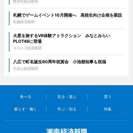
軽井沢経済新聞
札幌でゲームイベント10月開催へ 高校生向け企画を新設
札幌経済新聞
火星を旅するVR体験アトラクション みなとみらい
PLOT48に登場
ヨコハマ経済新聞
八広で町名誕生60周年祝賀会 小池都知事も祝福
すみだ経済新聞
食べる
見る・遊ぶ
買う
暮らす・働く
学ぶ・知る
特集