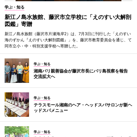
学ぶ・知る
新江ノ島水族館、藤沢市立学校に「えのすい大解剖
図鑑」寄贈
新江ノ島水族館（藤沢市片瀬海岸2）は、7月3日に刊行した「えのすい
海のずかん『えのすい大解剖図鑑』」を、藤沢市教育委員会を通じ、て
同市立小・中・特別支援学校へ寄贈した。
学ぶ・知る
湘南バリ親善協会が藤沢市長にバリ島視察を報告
交流拡大へ
学ぶ・知る
テラスモール湘南のヘア・ヘッドスパサロンが新ヘ
ッドスパメニュー
学ぶ・知る