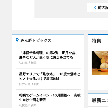
前の
みん経トピックス
特集
「津軽伝承料理」の第2弾 正月や盆、
農事など人が集う場に焦点を当てる
弘前経済新聞
星野エリアで「足水浴」 13度の湧水と
ヒノキ香るおけで清涼体験
軽井沢経済新聞
札幌でゲームイベント10月開催へ 高校
最新ニ
生向け企画を新設
札幌経済新聞