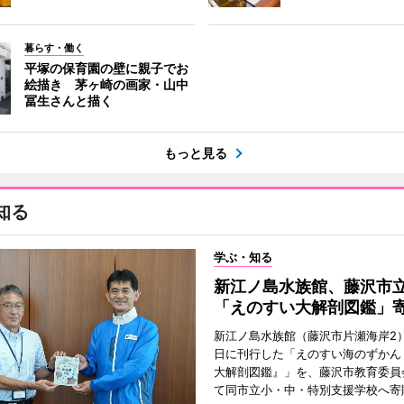
暮らす・働く
平塚の保育園の壁に親子でお
絵描き 茅ヶ崎の画家・山中
冨生さんと描く
もっと見る
知る
学ぶ・知る
新江ノ島水族館、藤沢市
「えのすい大解剖図鑑」
新江ノ島水族館（藤沢市片瀬海岸2）
日に刊行した「えのすい海のずかん
大解剖図鑑』」を、藤沢市教育委員
て同市立小・中・特別支援学校へ寄