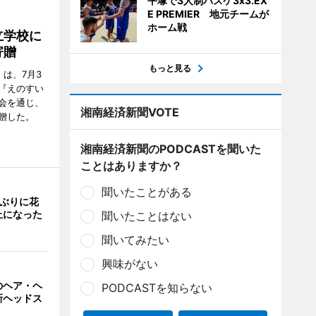
平塚で3人制バスケ3x3.EX
E PREMIER 地元チームが
ホーム戦
立学校に
寄贈
もっと見る
は、7月3
『えのすい
会を通じ、
湘南経済新聞VOTE
贈した。
湘南経済新聞のPODCASTを聞いた
ことはありますか？
聞いたことがある
年ぶりに花
止になった
聞いたことはない
聞いてみたい
興味がない
のヘア・ヘ
PODCASTを知らない
新ヘッドス