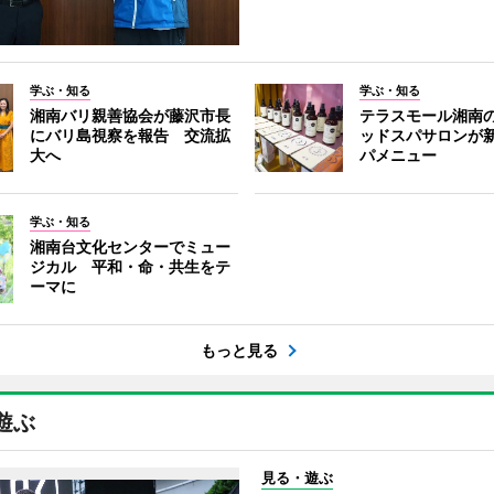
学ぶ・知る
学ぶ・知る
湘南バリ親善協会が藤沢市長
テラスモール湘南
にバリ島視察を報告 交流拡
ッドスパサロンが
大へ
パメニュー
学ぶ・知る
湘南台文化センターでミュー
ジカル 平和・命・共生をテ
ーマに
もっと見る
遊ぶ
見る・遊ぶ