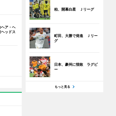
柏、開幕白星 Ｊリーグ
のヘア・ヘ
新ヘッドス
町田、大勝で発進 Ｊリー
グ
日本、豪州に惜敗 ラグビ
ー
もっと見る