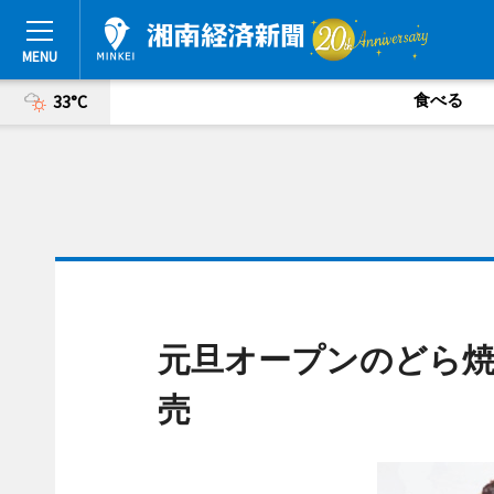
食べる
33°C
元旦オープンのどら焼
売