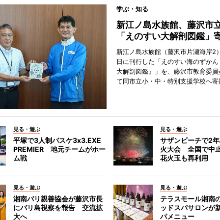
学ぶ・知る
新江ノ島水族館、藤沢市
「えのすい大解剖図鑑」
新江ノ島水族館（藤沢市片瀬海岸2）
日に刊行した「えのすい海のずかん
大解剖図鑑』」を、藤沢市教育委員
て同市立小・中・特別支援学校へ寄
見る・遊ぶ
見る・遊ぶ
平塚で3人制バスケ3x3.EXE
サザンビーチで2
PREMIER 地元チームがホー
火大会 全国で中
ム戦
花火玉も再利用
見る・遊ぶ
見る・遊ぶ
湘南バリ親善協会が藤沢市長
テラスモール湘南
にバリ島視察を報告 交流拡
ッドスパサロンが
大へ
パメニュー