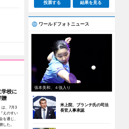
投票する
結果を見る
ワールドフォトニュース
張本美和、４強入り
立学校に
寄贈
米上院、ブランチ氏の司法
は、7月3
長官人事承認
『えのすい
会を通じ、
贈した。