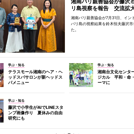
湘南バリ親善協会が藤沢
リ島視察を報告 交流拡
湘南バリ親善協会が7月31日、イン
バリ島の視察結果を鈴木恒夫藤沢市
た。
学ぶ・知る
学ぶ・知る
テラスモール湘南のヘア・ヘ
湘南台文化センタ
ッドスパサロンが新ヘッドス
ジカル 平和・命
パメニュー
ーマに
学ぶ・知る
藤沢で小学生がAIでLINEスタ
ンプ画像作り 夏休みの自由
研究にも