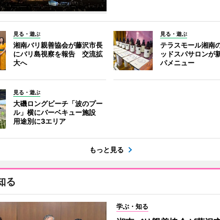
見る・遊ぶ
見る・遊ぶ
湘南バリ親善協会が藤沢市長
テラスモール湘南
にバリ島視察を報告 交流拡
ッドスパサロンが
大へ
パメニュー
見る・遊ぶ
大磯ロングビーチ「波のプー
ル」横にバーベキュー施設
用途別に3エリア
もっと見る
知る
学ぶ・知る