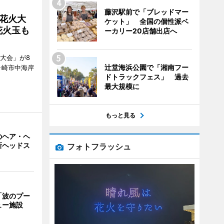
藤沢駅前で「ブレッドマー
花火大
ケット」 全国の個性派ベ
花火玉も
ーカリー20店舗出店へ
大会」が8
辻堂海浜公園で「湘南フー
ヶ崎市中海岸
ドトラックフェス」 過去
最大規模に
もっと見る
のヘア・ヘ
新ヘッドス
フォトフラッシュ
「波のプー
ュー施設