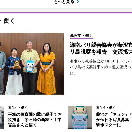
もっと見る
・働く
暮らす・働く
湘南バリ親善協会が藤沢
リ島視察を報告 交流拡
湘南バリ親善協会が7月31日、イン
バリ島の視察結果を鈴木恒夫藤沢市
た。
暮らす・働く
暮らす・働く
平塚の保育園の壁に親子でお
藤沢の「キュン」
絵描き 茅ヶ崎の画家・山中
が伝わる写真募集
冨生さんと描く
駅ポスターに