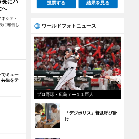
市長にバ
投票する
結果を見る
大へ
ドネシア・
長に報告し
ワールドフォトニュース
ーでミュー
・共生をテ
プロ野球・広島７―１１巨人
「デジポリス」普及呼び掛
け