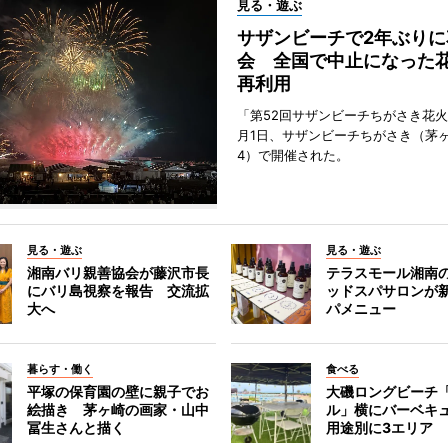
見る・遊ぶ
サザンビーチで2年ぶりに
会 全国で中止になった
再利用
「第52回サザンビーチちがさき花火
月1日、サザンビーチちがさき（茅
4）で開催された。
見る・遊ぶ
見る・遊ぶ
湘南バリ親善協会が藤沢市長
テラスモール湘南
にバリ島視察を報告 交流拡
ッドスパサロンが
大へ
パメニュー
暮らす・働く
食べる
平塚の保育園の壁に親子でお
大磯ロングビーチ
絵描き 茅ヶ崎の画家・山中
ル」横にバーベキ
冨生さんと描く
用途別に3エリア