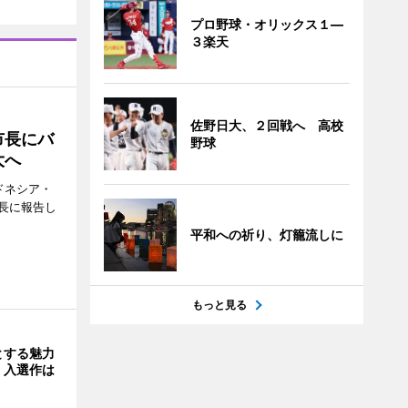
プロ野球・オリックス１―
３楽天
佐野日大、２回戦へ 高校
市長にバ
野球
大へ
ドネシア・
長に報告し
平和への祈り、灯籠流しに
もっと見る
とする魅力
 入選作は