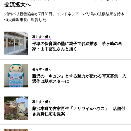
交流拡大へ
湘南バリ親善協会が7月31日、インドネシア・バリ島の視察結果を鈴木
恒夫藤沢市長に報告した。
暮らす・働く
平塚の保育園の壁に親子でお絵描き 茅ヶ崎の画
家・山中冨生さんと描く
暮らす・働く
藤沢の「キュン」とする魅力が伝わる写真募集 入
選作は駅ポスターに
暮らす・働く
藤沢本町で古家再生「ナリワイ×ハウス」 店舗付
き賃貸住宅を提案