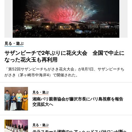
見る・遊ぶ
サザンビーチで2年ぶりに花火大会 全国で中止に
なった花火玉も再利用
「第52回サザンビーチちがさき花火大会」が8月1日、サザンビーチち
がさき（茅ヶ崎市中海岸4）で開催された。
見る・遊ぶ
湘南バリ親善協会が藤沢市長にバリ島視察を報告
交流拡大へ
見る・遊ぶ
テラスモール湘南のヘア・ヘッドスパサロンが新ヘ