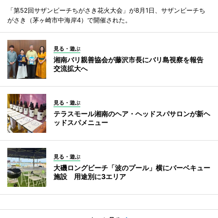
「第52回サザンビーチちがさき花火大会」が8月1日、サザンビーチち
がさき（茅ヶ崎市中海岸4）で開催された。
見る・遊ぶ
湘南バリ親善協会が藤沢市長にバリ島視察を報告
交流拡大へ
見る・遊ぶ
テラスモール湘南のヘア・ヘッドスパサロンが新ヘ
ッドスパメニュー
見る・遊ぶ
大磯ロングビーチ「波のプール」横にバーベキュー
施設 用途別に3エリア