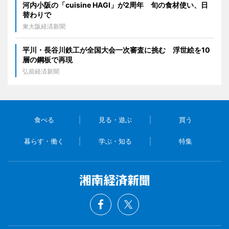
河内小阪の「cuisine HAGI」が2周年 旬の食材使い、日
替わりで
東大阪経済新聞
平川・長谷川鉄工が全国大会一次審査に挑む 浮世絵を10
層の鋼板で再現
弘前経済新聞
食べる
見る・遊ぶ
買う
暮らす・働く
学ぶ・知る
特集