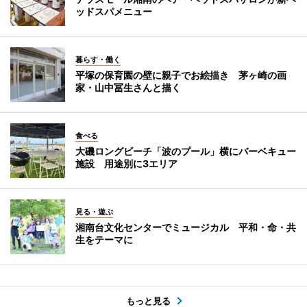
ッドスパメニュー
暮らす・働く
平塚の保育園の壁に親子でお絵描き 茅ヶ崎の画
家・山中冨生さんと描く
食べる
大磯ロングビーチ「波のプール」横にバーベキュー
施設 用途別に3エリア
見る・遊ぶ
湘南台文化センターでミュージカル 平和・命・共
生をテーマに
もっと見る