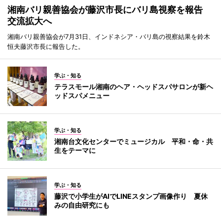
湘南バリ親善協会が藤沢市長にバリ島視察を報告
交流拡大へ
湘南バリ親善協会が7月31日、インドネシア・バリ島の視察結果を鈴木
恒夫藤沢市長に報告した。
学ぶ・知る
テラスモール湘南のヘア・ヘッドスパサロンが新ヘ
ッドスパメニュー
学ぶ・知る
湘南台文化センターでミュージカル 平和・命・共
生をテーマに
学ぶ・知る
藤沢で小学生がAIでLINEスタンプ画像作り 夏休
みの自由研究にも