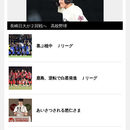
長崎日大が２回戦へ 高校野球
喜ぶ植中 Ｊリーグ
鹿島、逆転で白星発進 Ｊリーグ
あいさつされる悠仁さま