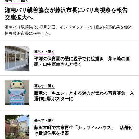
暮らす・働く
湘南バリ親善協会が藤沢市長にバリ島視察を報告
交流拡大へ
湘南バリ親善協会が7月31日、インドネシア・バリ島の視察結果を鈴木
恒夫藤沢市長に報告した。
暮らす・働く
平塚の保育園の壁に親子でお絵描き 茅ヶ崎の画
家・山中冨生さんと描く
暮らす・働く
藤沢の「キュン」とする魅力が伝わる写真募集 入
選作は駅ポスターに
暮らす・働く
藤沢本町で古家再生「ナリワイ×ハウス」 店舗付
き賃貸住宅を提案