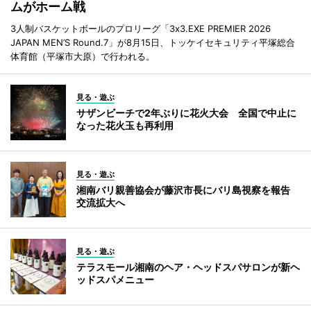
ムがホーム戦
3人制バスケットボールのプロリーグ「3x3.EXE PREMIER 2026
JAPAN MEN’S Round.7」が8月15日、トッケイセキュリティ平塚総合
体育館（平塚市大原）で行われる。
見る・遊ぶ
サザンビーチで2年ぶりに花火大会 全国で中止に
なった花火玉も再利用
見る・遊ぶ
湘南バリ親善協会が藤沢市長にバリ島視察を報告
交流拡大へ
見る・遊ぶ
テラスモール湘南のヘア・ヘッドスパサロンが新ヘ
ッドスパメニュー