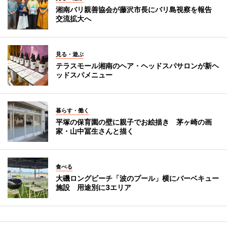
湘南バリ親善協会が藤沢市長にバリ島視察を報告
交流拡大へ
見る・遊ぶ
テラスモール湘南のヘア・ヘッドスパサロンが新ヘ
ッドスパメニュー
暮らす・働く
平塚の保育園の壁に親子でお絵描き 茅ヶ崎の画
家・山中冨生さんと描く
食べる
大磯ロングビーチ「波のプール」横にバーベキュー
施設 用途別に3エリア