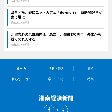
弘前経済新聞
浅草・松が谷にニットカフェ「ito-mori」 編み物好きが
集う場に
浅草経済新聞
北習志野の老舗精肉店「鳥吉」が創業170周年 幕末から
続くのれん守る
船橋経済新聞
食べる
見る・遊ぶ
買う
暮らす・働く
学ぶ・知る
特集