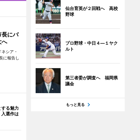
仙台育英が２回戦へ 高校
野球
市長にバ
大へ
プロ野球・中日４―１ヤク
ルト
ドネシア・
長に報告し
第三者委が調査へ 福岡県
議会
もっと見る
とする魅力
 入選作は