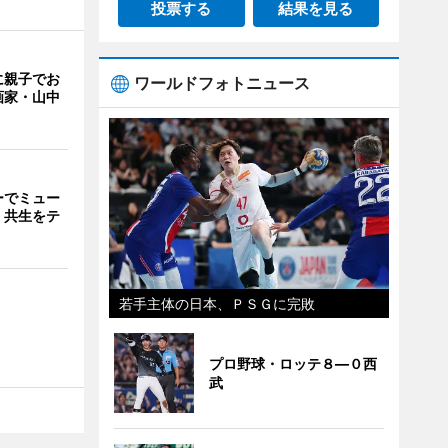
投票する
結果を見る
に親子でお
ワールドフォトニュース
画家・山中
ーでミュー
・共生をテ
若手主体の日本、ＰＳＧに完敗
プロ野球・ロッテ８―０西
武