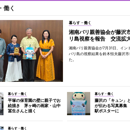
・働く
暮らす・働く
湘南バリ親善協会が藤沢
リ島視察を報告 交流拡
湘南バリ親善協会が7月31日、イン
バリ島の視察結果を鈴木恒夫藤沢市
た。
暮らす・働く
暮らす・働く
平塚の保育園の壁に親子でお
藤沢の「キュン」
絵描き 茅ヶ崎の画家・山中
が伝わる写真募集
冨生さんと描く
駅ポスターに
暮らす・働く