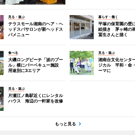
見る・遊ぶ
暮らす・働く
テラスモール湘南のヘア・ヘ
平塚の保育園の壁
ッドスパサロンが新ヘッドス
絵描き 茅ヶ崎の
パメニュー
冨生さんと描く
食べる
見る・遊ぶ
大磯ロングビーチ「波のプー
湘南台文化センタ
ル」横にバーベキュー施設
ジカル 平和・命
用途別に3エリア
ーマに
見る・遊ぶ
片瀬江ノ島駅近くにレンタル
ハウス 海辺の一軒家を改修
もっと見る