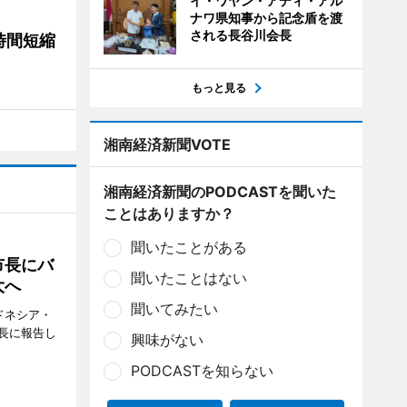
イ・ワヤン・アディ・アル
ナワ県知事から記念盾を渡
される長谷川会長
時間短縮
もっと見る
湘南経済新聞VOTE
湘南経済新聞のPODCASTを聞いた
ことはありますか？
聞いたことがある
市長にバ
聞いたことはない
大へ
聞いてみたい
ドネシア・
長に報告し
興味がない
PODCASTを知らない