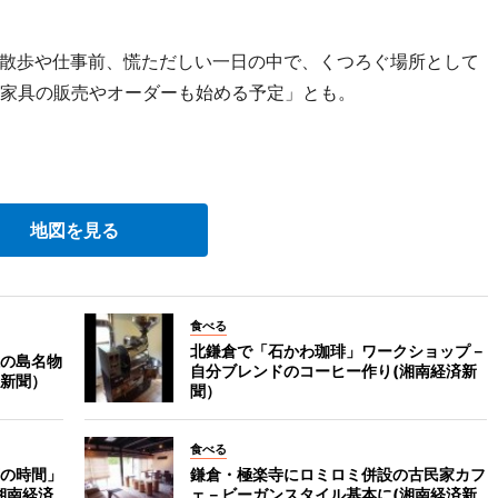
散歩や仕事前、慌ただしい一日の中で、くつろぐ場所として
、家具の販売やオーダーも始める予定」とも。
地図を見る
食べる
北鎌倉で「石かわ珈琲」ワークショップ－
の島名物
自分ブレンドのコーヒー作り(湘南経済新
新聞）
聞）
食べる
の時間」
鎌倉・極楽寺にロミロミ併設の古民家カフ
湘南経済
ェ－ビーガンスタイル基本に(湘南経済新