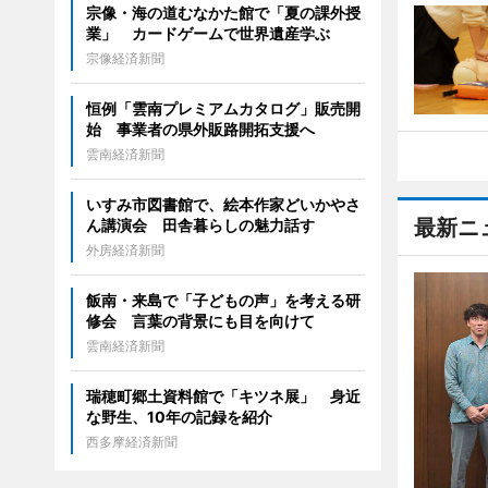
宗像・海の道むなかた館で「夏の課外授
業」 カードゲームで世界遺産学ぶ
宗像経済新聞
恒例「雲南プレミアムカタログ」販売開
始 事業者の県外販路開拓支援へ
雲南経済新聞
いすみ市図書館で、絵本作家どいかやさ
最新ニ
ん講演会 田舎暮らしの魅力話す
外房経済新聞
飯南・来島で「子どもの声」を考える研
修会 言葉の背景にも目を向けて
雲南経済新聞
瑞穂町郷土資料館で「キツネ展」 身近
な野生、10年の記録を紹介
西多摩経済新聞