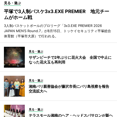
見る・遊ぶ
平塚で3人制バスケ3x3.EXE PREMIER 地元チー
ムがホーム戦
3人制バスケットボールのプロリーグ「3x3.EXE PREMIER 2026
JAPAN MEN’S Round.7」が8月15日、トッケイセキュリティ平塚総合
体育館（平塚市大原）で行われる。
見る・遊ぶ
サザンビーチで2年ぶりに花火大会 全国で中止に
なった花火玉も再利用
見る・遊ぶ
湘南バリ親善協会が藤沢市長にバリ島視察を報告
交流拡大へ
見る・遊ぶ
テラスモール湘南のヘア・ヘッドスパサロンが新ヘ