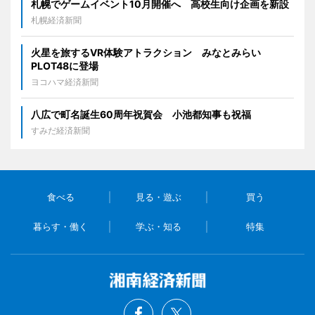
札幌でゲームイベント10月開催へ 高校生向け企画を新設
札幌経済新聞
火星を旅するVR体験アトラクション みなとみらい
PLOT48に登場
ヨコハマ経済新聞
八広で町名誕生60周年祝賀会 小池都知事も祝福
すみだ経済新聞
食べる
見る・遊ぶ
買う
暮らす・働く
学ぶ・知る
特集