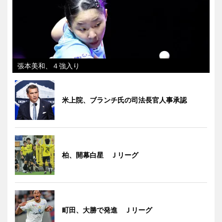
張本美和、４強入り
米上院、ブランチ氏の司法長官人事承認
柏、開幕白星 Ｊリーグ
町田、大勝で発進 Ｊリーグ