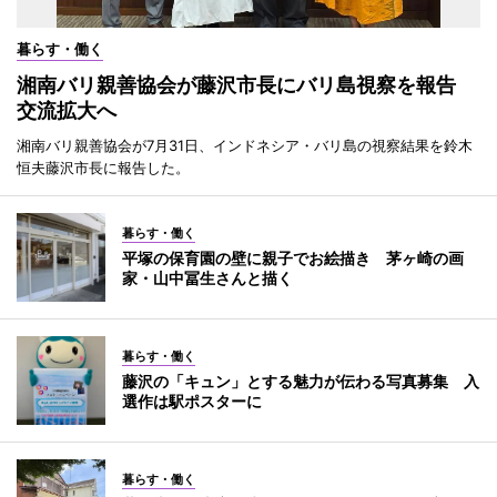
暮らす・働く
湘南バリ親善協会が藤沢市長にバリ島視察を報告
交流拡大へ
湘南バリ親善協会が7月31日、インドネシア・バリ島の視察結果を鈴木
恒夫藤沢市長に報告した。
暮らす・働く
平塚の保育園の壁に親子でお絵描き 茅ヶ崎の画
家・山中冨生さんと描く
暮らす・働く
藤沢の「キュン」とする魅力が伝わる写真募集 入
選作は駅ポスターに
暮らす・働く