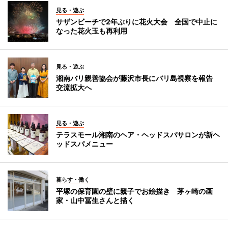
見る・遊ぶ
サザンビーチで2年ぶりに花火大会 全国で中止に
なった花火玉も再利用
見る・遊ぶ
湘南バリ親善協会が藤沢市長にバリ島視察を報告
交流拡大へ
見る・遊ぶ
テラスモール湘南のヘア・ヘッドスパサロンが新ヘ
ッドスパメニュー
暮らす・働く
平塚の保育園の壁に親子でお絵描き 茅ヶ崎の画
家・山中冨生さんと描く