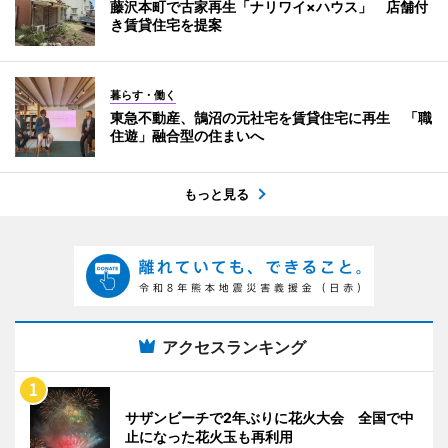
藤沢本町で古家再生「ナリワイ×ハウス」 店舗付
き賃貸住宅を提案
暮らす・働く
東急不動産、鵠沼の元社宅を賃貸住宅に再生 「職
住遊」融合型の住まいへ
もっと見る
アクセスランキング
サザンビーチで2年ぶりに花火大会 全国で中
止になった花火玉も再利用