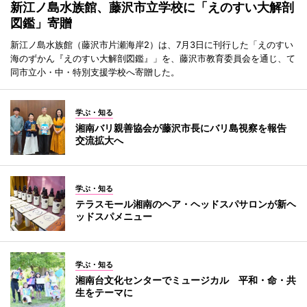
新江ノ島水族館、藤沢市立学校に「えのすい大解剖
図鑑」寄贈
新江ノ島水族館（藤沢市片瀬海岸2）は、7月3日に刊行した「えのすい
海のずかん『えのすい大解剖図鑑』」を、藤沢市教育委員会を通じ、て
同市立小・中・特別支援学校へ寄贈した。
学ぶ・知る
湘南バリ親善協会が藤沢市長にバリ島視察を報告
交流拡大へ
学ぶ・知る
テラスモール湘南のヘア・ヘッドスパサロンが新ヘ
ッドスパメニュー
学ぶ・知る
湘南台文化センターでミュージカル 平和・命・共
生をテーマに