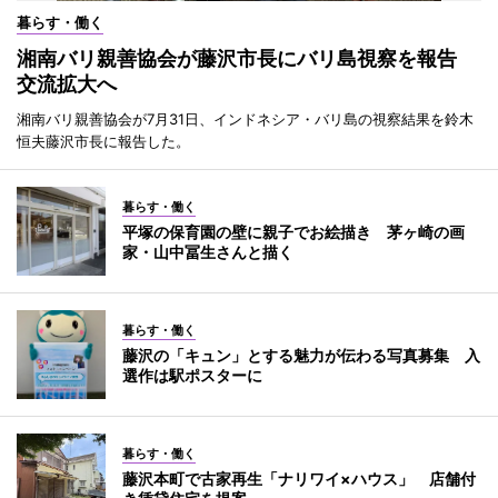
暮らす・働く
湘南バリ親善協会が藤沢市長にバリ島視察を報告
交流拡大へ
湘南バリ親善協会が7月31日、インドネシア・バリ島の視察結果を鈴木
恒夫藤沢市長に報告した。
暮らす・働く
平塚の保育園の壁に親子でお絵描き 茅ヶ崎の画
家・山中冨生さんと描く
暮らす・働く
藤沢の「キュン」とする魅力が伝わる写真募集 入
選作は駅ポスターに
暮らす・働く
藤沢本町で古家再生「ナリワイ×ハウス」 店舗付