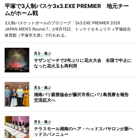
平塚で3人制バスケ3x3.EXE PREMIER 地元チー
ムがホーム戦
3人制バスケットボールのプロリーグ「3x3.EXE PREMIER 2026
JAPAN MEN’S Round.7」が8月15日、トッケイセキュリティ平塚総合
体育館（平塚市大原）で行われる。
見る・遊ぶ
サザンビーチで2年ぶりに花火大会 全国で中止に
なった花火玉も再利用
見る・遊ぶ
湘南バリ親善協会が藤沢市長にバリ島視察を報告
交流拡大へ
見る・遊ぶ
テラスモール湘南のヘア・ヘッドスパサロンが新ヘ
ッドスパメニュー