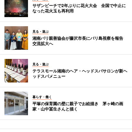
サザンビーチで2年ぶりに花火大会 全国で中止に
なった花火玉も再利用
見る・遊ぶ
湘南バリ親善協会が藤沢市長にバリ島視察を報告
交流拡大へ
見る・遊ぶ
テラスモール湘南のヘア・ヘッドスパサロンが新ヘ
ッドスパメニュー
暮らす・働く
平塚の保育園の壁に親子でお絵描き 茅ヶ崎の画
家・山中冨生さんと描く