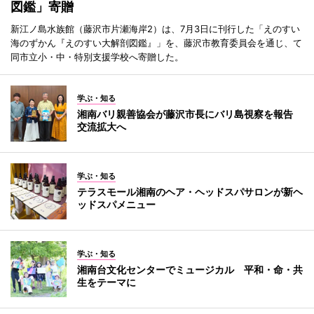
図鑑」寄贈
新江ノ島水族館（藤沢市片瀬海岸2）は、7月3日に刊行した「えのすい
海のずかん『えのすい大解剖図鑑』」を、藤沢市教育委員会を通じ、て
同市立小・中・特別支援学校へ寄贈した。
学ぶ・知る
湘南バリ親善協会が藤沢市長にバリ島視察を報告
交流拡大へ
学ぶ・知る
テラスモール湘南のヘア・ヘッドスパサロンが新ヘ
ッドスパメニュー
学ぶ・知る
湘南台文化センターでミュージカル 平和・命・共
生をテーマに