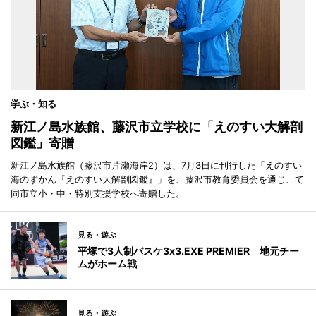
学ぶ・知る
新江ノ島水族館、藤沢市立学校に「えのすい大解剖
図鑑」寄贈
新江ノ島水族館（藤沢市片瀬海岸2）は、7月3日に刊行した「えのすい
海のずかん『えのすい大解剖図鑑』」を、藤沢市教育委員会を通じ、て
同市立小・中・特別支援学校へ寄贈した。
見る・遊ぶ
平塚で3人制バスケ3x3.EXE PREMIER 地元チー
ムがホーム戦
見る・遊ぶ